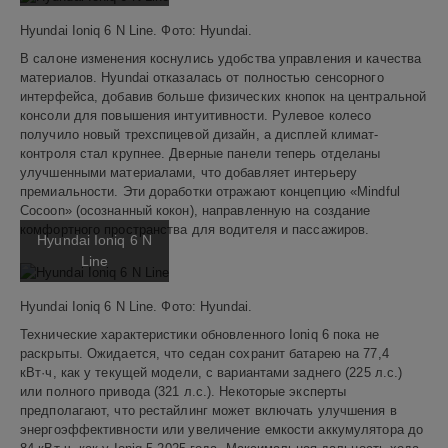
Hyundai Ioniq 6 N Line. Фото: Hyundai.
В салоне изменения коснулись удобства управления и качества
материалов. Hyundai отказалась от полностью сенсорного
интерфейса, добавив больше физических кнопок на центральной
консоли для повышения интуитивности. Рулевое колесо
получило новый трехспицевой дизайн, а дисплей климат-
контроля стал крупнее. Дверные панели теперь отделаны
улучшенными материалами, что добавляет интерьеру
премиальности. Эти доработки отражают концепцию «Mindful
Cocoon» (осознанный кокон), направленную на создание
комфортного пространства для водителя и пассажиров.
Hyundai Ioniq 6 N
Line
Hyundai Ioniq 6 N Line. Фото: Hyundai.
Технические характеристики обновленного Ioniq 6 пока не
раскрыты. Ожидается, что седан сохранит батарею на 77,4
кВт·ч, как у текущей модели, с вариантами заднего (225 л.с.)
или полного привода (321 л.с.). Некоторые эксперты
предполагают, что рестайлинг может включать улучшения в
энергоэффективности или увеличение емкости аккумулятора до