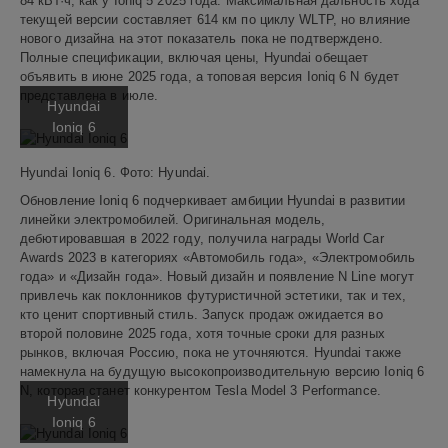
84 кВт·ч, как у Ioniq 5 2025 года. Максимальная дальность хода
текущей версии составляет 614 км по циклу WLTP, но влияние
нового дизайна на этот показатель пока не подтверждено.
Полные спецификации, включая цены, Hyundai обещает
объявить в июне 2025 года, а топовая версия Ioniq 6 N будет
представлена в июле.
Hyundai
Ioniq 6
Hyundai Ioniq 6. Фото: Hyundai.
Обновление Ioniq 6 подчеркивает амбиции Hyundai в развитии
линейки электромобилей. Оригинальная модель,
дебютировавшая в 2022 году, получила награды World Car
Awards 2023 в категориях «Автомобиль года», «Электромобиль
года» и «Дизайн года». Новый дизайн и появление N Line могут
привлечь как поклонников футуристичной эстетики, так и тех,
кто ценит спортивный стиль. Запуск продаж ожидается во
второй половине 2025 года, хотя точные сроки для разных
рынков, включая Россию, пока не уточняются. Hyundai также
намекнула на будущую высокопроизводительную версию Ioniq 6
N, которая станет конкурентом Tesla Model 3 Performance.
Hyundai
Ioniq 6