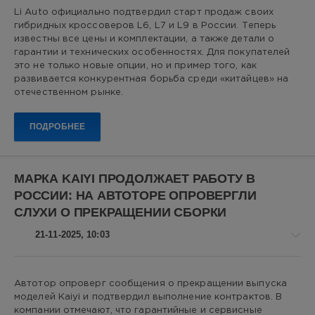
S-
Авто
Li Auto официально подтвердил старт продаж своих
Class
,
новости
гибридных кроссоверов L6, L7 и L9 в России. Теперь
BMW
Алекс
известны все цены и комплектaции, а также детали о
i7
,
Новикович
гарантии и технических особенностях. Для покупателей
Китайские
это не только новые опции, но и пример того, как
9
автомобили
,
развивается конкурентная борьба среди «китайцев» на
автотесты
0
отечественном рынке.
Li
ПОДРОБНЕЕ
Auto
,
Li
Auto
L9
МАРКА KAIYI ПРОДОЛЖАЕТ РАБОТУ В
Ultra
,
РОССИИ: НА АВТОТОРЕ ОПРОВЕРГЛИ
Li
СЛУХИ О ПРЕКРАЩЕНИИ СБОРКИ
Auto
L6
21-11-2025, 10:03
Pro
,
Li
Auto
L6
Авто
Автотор опроверг сообщения о прекращении выпуска
Max
,
новости
моделей Kaiyi и подтвердил выполнение контрактов. В
Li
Алекс
компании отмечают, что гарантийные и сервисные