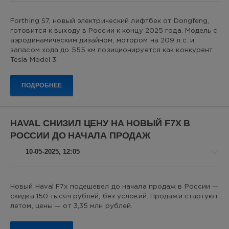
Авто
Forthing S7, новый электрический лифтбек от Dongfeng,
новости
готовится к выходу в России к концу 2025 года. Модель с
Алекс
аэродинамическим дизайном, мотором на 209 л.с. и
Новикович
запасом хода до 555 км позиционируется как конкурент
Tesla Model 3.
10
0
ПОДРОБНЕЕ
Forthing
S7
,
электромобиль
,
HAVAL СНИЗИЛ ЦЕНУ НА НОВЫЙ F7X В
Dongfeng
,
РОССИИ ДО НАЧАЛА ПРОДАЖ
электрокар
,
Tesla
10-05-2025, 12:05
Model
3
,
китайские
Авто
автомобили
Новый Haval F7x подешевел до начала продаж в России —
новости
скидка 150 тысяч рублей, без условий. Продажи стартуют
Алекс
летом, цены — от 3,35 млн рублей.
Новикович