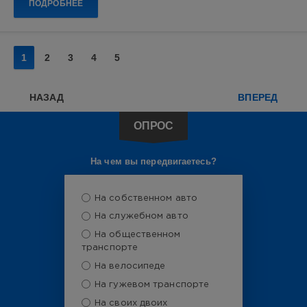
7
ПОДРОБНЕЕ
0
Haval
,
1
2
3
4
5
Haval
F7x
,
кроссоверы
,
НАЗАД
ВПЕРЕД
китайские
автомобили
ОПРОС
На чем вы передвигаетесь?
На собственном авто
На служебном авто
На общественном
транспорте
На велосипеде
На гужевом транспорте
На своих двоих