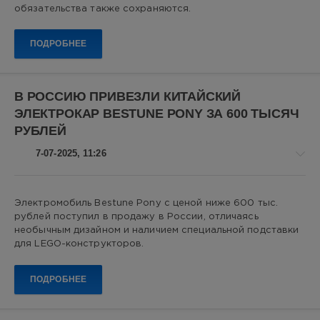
Auto
Новикович
обязательства также сохраняются.
L7
25
Pro
,
кроссоверы
,
ПОДРОБНЕЕ
0
авторынок
,
авто
,
Kaiyi
,
цены
,
Автотор
,
В РОССИЮ ПРИВЕЗЛИ КИТАЙСКИЙ
электромобили
,
авторынок
,
Китайские
ЭЛЕКТРОКАР BESTUNE PONY ЗА 600 ТЫСЯЧ
Chery
,
автомобили
РУБЛЕЙ
кроссоверы
,
автопром
,
7-07-2025, 11:26
Китайские
автомобили
Авто
Электромобиль Bestune Pony с ценой ниже 600 тыс.
новости
рублей поступил в продажу в России, отличаясь
Алекс
необычным дизайном и наличием специальной подставки
Новикович
для LEGO-конструкторов.
1
270
ПОДРОБНЕЕ
0