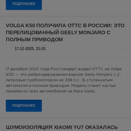
электрические автомобили
электромобили
ПОДРОБНЕЕ
0
электромобиль
Lynk
Показать все теги
&
VOLGA K50 ПОЛУЧИЛА ОТТС В РОССИИ: ЭТО
Co
,
ПЕРЕЛИЦОВАННЫЙ GEELY MONJARO С
кроссоверы
,
ПОЛНЫМ ПРИВОДОМ
гибриды
,
автостат
,
17-12-2025, 21:01
китайские
автомобили
Авто
17 декабря 2025 года Росстандарт выдал ОТТС на Volga
новости
K50 — это ребрендированная версия Geely Monjaro с 2-
Алекс
литровым турбомотором на 238 л.с., 8-ступенчатым
Новикович
автоматом и полным приводом. Модель станет частью
линейки из трех автомобилей на базе Geely.
36
0
ПОДРОБНЕЕ
Волга
,
Volga
K50
,
ШУМОИЗОЛЯЦИЯ XIAOMI YU7 ОКАЗАЛАСЬ
Geely