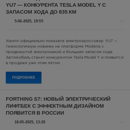
YU7 — КОНКУРЕНТА TESLA MODEL Y С
автомобили
,
ЗАПАСОМ ХОДА ДО 835 КМ
параллельный
импорт
,
5-06-2025, 19:55
Li
Auto
,
Chery
,
Geely
,
Авто
Xiaomi официально показала электрокроссовер YU7 —
китайские
новости
технологичную новинку на платформе Modena с
автомобили
Алекс
продвинутой электроникой и большим запасом хода.
Новикович
Автомобиль станет конкурентом Tesla Model Y и появится
в продаже уже этим летом.
11
0
ПОДРОБНЕЕ
Xiaomi
YU7
,
Электромобили
,
FORTHING S7: НОВЫЙ ЭЛЕКТРИЧЕСКИЙ
Tesla
ЛИФТБЕК С ЭФФЕКТНЫМ ДИЗАЙНОМ
Model
ПОЯВИТСЯ В РОССИИ
Y
,
Китайские
18-05-2025, 13:20
автомобили
,
Электрокроссовер