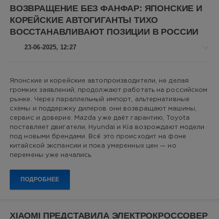
электромобиль
,
ВОЗВРАЩЕНИЕ БЕЗ ФАНФАР: ЯПОНСКИЕ И
Bestune
КОРЕЙСКИЕ АВТОГИГАНТЫ ТИХО
Pony
,
ВОССТАНАВЛИВАЮТ ПОЗИЦИИ В РОССИИ
экологичный
транспорт
,
23-06-2025, 12:27
городской
автомобиль
,
китайские
автомобили
,
Авто
Японские и корейские автопроизводители, не делая
Bestune
,
новости
громких заявлений, продолжают работать на российском
электрические
Алекс
рынке. Через параллельный импорт, альтернативные
автомобили
Новикович
схемы и поддержку дилеров они возвращают машины,
сервис и доверие. Mazda уже даёт гарантию, Toyota
12
поставляет двигатели, Hyundai и Kia возрождают модели
0
под новыми брендами. Всё это происходит на фоне
китайской экспансии и пока умеренных цен — но
авторынок
,
перемены уже начались.
Toyota
,
Mazda
,
ПОДРОБНЕЕ
Hyundai
,
Kia
,
японские
автомобили
,
XIAOMI ПРЕДСТАВИЛА ЭЛЕКТРОКРОССОВЕР
корейские