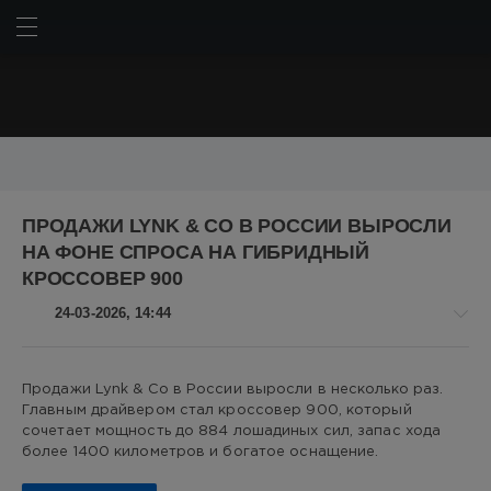
ИСКАТЬ
ВОЙТИ
BMW
BYD
Chery
Chery Omoda C5
Geely
Haval
ПРОДАЖИ LYNK & CO В РОССИИ ВЫРОСЛИ
Hyundai
Kia
Lada
LADA Granta
Mercedes
НА ФОНЕ СПРОСА НА ГИБРИДНЫЙ
Mercedes-Benz
SUV
Tesla
Toyota
Авто
КРОССОВЕР 900
АвтоВАЗ
Американские автомобили
Безопасность
24-03-2026, 14:44
Китай
Китайские автомобили
Корейские автомобили
Немецкие автомобили
Авто
Пикапы
Российские автомобили
Россия
США
Продажи Lynk & Co в России выросли в несколько раз.
новости
Главным драйвером стал кроссовер 900, который
Японские автомобили
автомобили
автопром
Алекс
сочетает мощность до 884 лошадиных сил, запас хода
авторынок
внедорожники
гибриды
кроссоверы
Новикович
более 1400 километров и богатое оснащение.
российский автопром
седаны
технологии
4