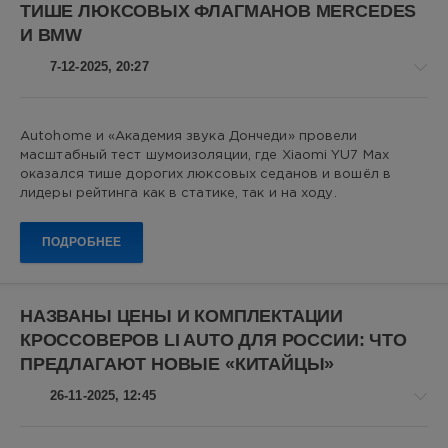
ТИШЕ ЛЮКСОВЫХ ФЛАГМАНОВ MERCEDES
Monjaro
,
И BMW
ОТТС
,
кроссоверы
,
7-12-2025, 20:27
российские
автомобили
,
Geely
,
китайские
Авто
Autohome и «Академия звука Дончеди» провели
автомобили
новости
масштабный тест шумоизоляции, где Xiaomi YU7 Max
Алекс
оказался тише дорогих люксовых седанов и вошёл в
Новикович
лидеры рейтинга как в статике, так и на ходу.
17
ПОДРОБНЕЕ
0
Xiaomi
YU7
,
НАЗВАНЫ ЦЕНЫ И КОМПЛЕКТАЦИИ
Xiaomi
,
КРОССОВЕРОВ LI AUTO ДЛЯ РОССИИ: ЧТО
Mercedes
,
ПРЕДЛАГАЮТ НОВЫЕ «КИТАЙЦЫ»
BMW
,
шумоизоляция
,
26-11-2025, 12:45
Maybach
,
Mercedes-
Maybach