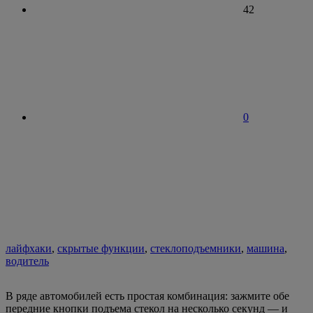
42
0
лайфхаки
,
скрытые функции
,
стеклоподъемники
,
машина
,
водитель
В ряде автомобилей есть простая комбинация: зажмите обе
передние кнопки подъема стекол на несколько секунд — и