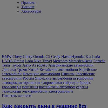
Правила
Тюнинг
Аксессуары
BMW
Chery
Chery Omoda C5
Geely
Haval
Hyundai
Kia
Lada
LADA Granta
Lada Niva Travel
Mercedes
Mercedes-Benz
Porsche
Tesla
Toyota
Авто
АвтоВАЗ
Американские автомобили
Дональд Трамп
Китай
Китайские автомобили
Корейские
автомобили
Немецкие автомобили
Пикапы
Российские
автомобили
Россия
Японские автомобили
автомобили
автопром
авторынок
внедорожники
гибрид
гибриды
кроссоверы
пошлины
российский автопром
седаны
технологии
электромобили
электромобиль
Показать все теги
Как закрыть окна в машине без