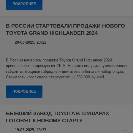
ПОДРОБНЕЕ
Hennessey
,
Hennessey
Venom
В РОССИИ СТАРТОВАЛИ ПРОДАЖИ НОВОГО
F5
,
TOYOTA GRAND HIGHLANDER 2024
гиперкар
,
авто
,
20-03-2025, 23:22
технологии
,
персонализация
,
автомобили
,
В России начались продажи Toyota Grand Highlander 2024,
Авто
американские
привезенного напрямую из США. Новинка получила увеличенные
новости
автомобили
,
габариты, мощный гибридный двигатель и богатый набор опций.
суперкар
Алекс
Стоимость кроссовера стартует от 11 358 000 рублей.
Новикович
6
ПОДРОБНЕЕ
0
Toyota
,
Grand
БЫВШИЙ ЗАВОД TOYOTA В ШУШАРАХ
Highlander
,
ГОТОВЯТ К НОВОМУ СТАРТУ
Авто
,
Кроссоверы
,
19-03-2025, 23:37