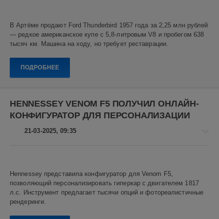
седаны
Авто
новости
В Артёме продают Ford Thunderbird 1957 года за 2,25 млн рублей
Алекс
— редкое американское купе с 5,8-литровым V8 и пробегом 638
Новикович
тысяч км. Машина на ходу, но требует реставрации.
4
ПОДРОБНЕЕ
0
Ford
Thunderbird
,
HENNESSEY VENOM F5 ПОЛУЧИЛ ОНЛАЙН-
ретро
КОНФИГУРАТОР ДЛЯ ПЕРСОНАЛИЗАЦИИ
авто
,
американская
21-03-2025, 09:35
классика
,
американские
автомобили
,
Авто
автомобили
,
новости
ретро
Hennessey представила конфигуратор для Venom F5,
автомобили
Алекс
позволяющий персонализировать гиперкар с двигателем 1817
Новикович
л.с. Инструмент предлагает тысячи опций и фотореалистичные
рендеринги.
1
0