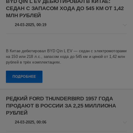
BYD QIN L EV ДЕБЮТИРОВАЛ В КИТАЕ:
Maybach
СЕДАН С ЗАПАСОМ ХОДА ДО 545 КМ ОТ 1,42
S-
Class
,
МЛН РУБЛЕЙ
Mercedes
,
24-03-2025, 00:19
люксовые
автомобили
,
немецкие
автомобили
,
Авто
седаны
новости
В Китае дебютировал BYD Qin L EV — седан с электромоторами
Алекс
на 150 или 218 л.с., запасом хода до 545 км и ценой от 1,42 млн
Новикович
рублей в трёх комплектациях.
4
ПОДРОБНЕЕ
0
BYD
Qin
РЕДКИЙ FORD THUNDERBIRD 1957 ГОДА
LEV
,
ПРОДАЮТ В РОССИИ ЗА 2,25 МИЛЛИОНА
электромобили
,
BYD
,
РУБЛЕЙ
автомобили
,
24-03-2025, 00:06
китайские
автомобили
,