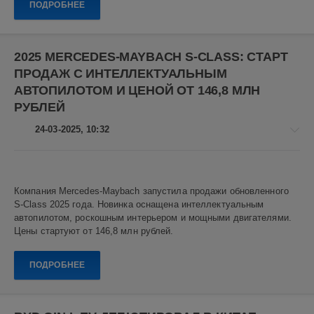
Показать все теги
ПОДРОБНЕЕ
электрокары
,
Zhiji
R7
,
2025 MERCEDES-MAYBACH S-CLASS: СТАРТ
Zhiji
,
ПРОДАЖ С ИНТЕЛЛЕКТУАЛЬНЫМ
Huawei
,
электромобили
,
АВТОПИЛОТОМ И ЦЕНОЙ ОТ 146,8 МЛН
китайские
РУБЛЕЙ
автомобили
,
автомобили
24-03-2025, 10:32
Авто
новости
Компания Mercedes-Maybach запустила продажи обновленного
Алекс
S-Class 2025 года. Новинка оснащена интеллектуальным
Новикович
автопилотом, роскошным интерьером и мощными двигателями.
Цены стартуют от 146,8 млн рублей.
7
0
ПОДРОБНЕЕ
Mercedes
Maybach
,
Mercedes-