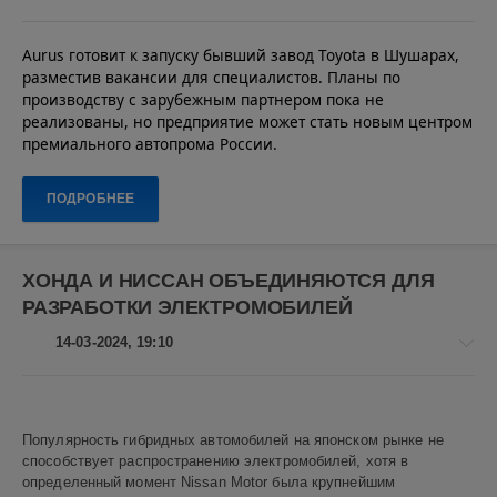
Toyota
Россия
,
гибрид
,
Aurus готовит к запуску бывший завод Toyota в Шушарах,
Авто
автомобили
,
разместив вакансии для специалистов. Планы по
новости
SUV
,
производству с зарубежным партнером пока не
Алекс
японские
реализованы, но предприятие может стать новым центром
Новикович
автомобили
премиального автопрома России.
8
0
ПОДРОБНЕЕ
Aurus
,
Toyota
,
Шушары
,
ХОНДА И НИССАН ОБЪЕДИНЯЮТСЯ ДЛЯ
автопром
,
РАЗРАБОТКИ ЭЛЕКТРОМОБИЛЕЙ
производство
,
Санкт-
14-03-2024, 19:10
Петербург
Авто
новости
Популярность гибридных автомобилей на японском рынке не
Алекс
способствует распространению электромобилей, хотя в
Новикович
определенный момент Nissan Motor была крупнейшим