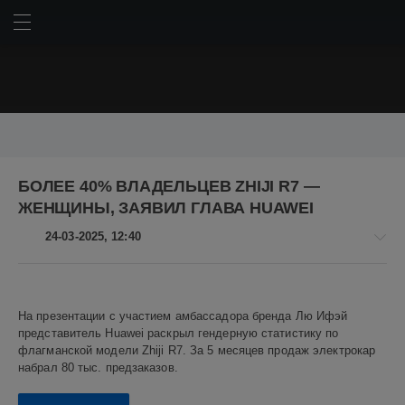
ИСКАТЬ
ВОЙТИ
BMW
Chery
Chery Omoda C5
Geely
Haval
Hyundai
БОЛЕЕ 40% ВЛАДЕЛЬЦЕВ ZHIJI R7 —
Kia
Lada
LADA Granta
Lada Niva Travel
Mercedes
ЖЕНЩИНЫ, ЗАЯВИЛ ГЛАВА HUAWEI
Mercedes-Benz
Porsche
Tesla
Toyota
Авто
АвтоВАЗ
24-03-2025, 12:40
Американские автомобили
Дональд Трамп
Китай
Китайские автомобили
Корейские автомобили
Авто
Немецкие автомобили
Пикапы
Российские автомобили
новости
Россия
Японские автомобили
автомобили
автопром
На презентации с участием амбассадора бренда Лю Ифэй
Алекс
представитель Huawei раскрыл гендерную статистику по
авторынок
внедорожники
гибрид
гибриды
кроссоверы
Новикович
флагманской модели Zhiji R7. За 5 месяцев продаж электрокар
пошлины
российский автопром
седаны
технологии
набрал 80 тыс. предзаказов.
9
электромобили
электромобиль
0