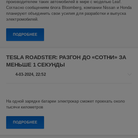
производителем таких автомобилей в мире с моделью Leaf.
30
Согласно сообщениям блога Bloomberg, компании Nissan и Honda
0
планируют объединить свои усилия для разработки и выпуска
электромобилей.
Nissan
,
Honda
,
ПОДРОБНЕЕ
электромобили
,
Японские
автомобили
,
Япония
TESLA ROADSTER: РАЗГОН ДО «СОТНИ» ЗА
МЕНЬШЕ 1 СЕКУНДЫ
4-03-2024, 22:52
Авто
новости
На одной зарядке батареи электрокар сможет проехать около
Алекс
тысячи километров
Новикович
19
ПОДРОБНЕЕ
0