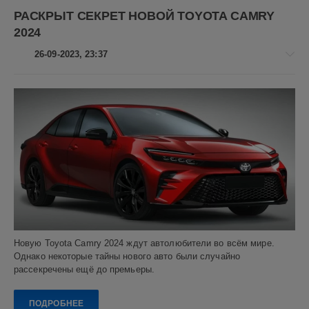
РАСКРЫТ СЕКРЕТ НОВОЙ TOYOTA CAMRY
2024
26-09-2023, 23:37
Авто
новости
Алекс
Новикович
76
17
Toyota
Camry
2024
,
Toyota
Новую Toyota Camry 2024 ждут автолюбители во всём мире.
Camry
,
Однако некоторые тайны нового авто были случайно
Японские
рассекречены ещё до премьеры.
автомобили
,
седаны
ПОДРОБНЕЕ