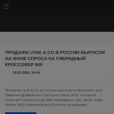
ИСКАТЬ
ВОЙТИ
BMW
Chery
Chery Omoda C5
Geely
Haval
ПРОДАЖИ LYNK & CO В РОССИИ ВЫРОСЛИ
Hyundai
Kia
Lada
LADA Granta
Lada Niva Travel
НА ФОНЕ СПРОСА НА ГИБРИДНЫЙ
Mercedes
Mercedes-Benz
Porsche
Tesla
Toyota
КРОССОВЕР 900
Авто
АвтоВАЗ
Американские автомобили
24-03-2026, 14:44
Дональд Трамп
Китай
Китайские автомобили
Корейские автомобили
Немецкие автомобили
Авто
Пикапы
Российские автомобили
Россия
Продажи Lynk & Co в России выросли в несколько раз.
новости
Главным драйвером стал кроссовер 900, который
Японские автомобили
автомобили
автопром
Алекс
сочетает мощность до 884 лошадиных сил, запас хода
авторынок
внедорожники
гибрид
гибриды
Новикович
более 1400 километров и богатое оснащение.
кроссоверы
пошлины
российский автопром
6