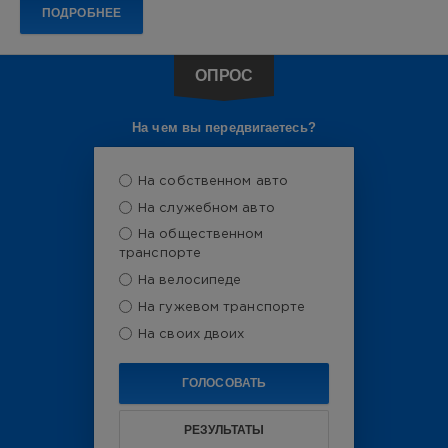
седаны
технологии
электромобили
ПОДРОБНЕЕ
0
электромобиль
Lynk
Показать все теги
ОПРОС
&
Co
,
кроссоверы
,
На чем вы передвигаетесь?
гибриды
,
автостат
,
китайские
На собственном авто
автомобили
На служебном авто
На общественном
транспорте
На велосипеде
На гужевом транспорте
На своих двоих
ГОЛОСОВАТЬ
РЕЗУЛЬТАТЫ