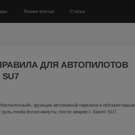
ары
Тюнинг ателье
Статьи
val
Hyundai
Kia
Lada
LADA Granta
Mercedes
Mercedes
Китайские автомобили
Корейские автомобили
Немецкие авт
ПРАВИЛА ДЛЯ АВТОПИЛОТОВ
и
автопром
авторынок
внедорожники
гибриды
кроссове
 SU7
ромобиль
 «беспилотный», функции автономной парковки и обязали маши
 руль.mediа более минуты, после аварии с Xiaomi SU7.