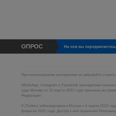
ОПРОС
На чем вы передвигаетесь
При использовании материалов не забывайте ставить 
WhatsApp, Instagram и Facebook принадлежат компани
суда Москвы от 21 марта 2022 года признана экстре
Федерации.
X (Twitter) заблокирована в России с 4 марта 2022 г
февраля 2022 года. Доступ к ней ограничен Роскомна