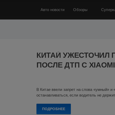
Авто новости
Обзоры
Суперк
BMW
BYD
Chery
Chery Omoda C5
Geely
Ha
Американские автомобили
Безопасность
Китай
КИТАЙ УЖЕСТОЧИЛ 
Россия
США
Японские автомобили
автомобил
ПОСЛЕ ДТП С XIAOMI
электрические автомобили
электромобили
элект
Показать все теги
В Китае ввели запрет на слова «умный» и
останавливаться, если водитель не держит
ПОДРОБНЕЕ