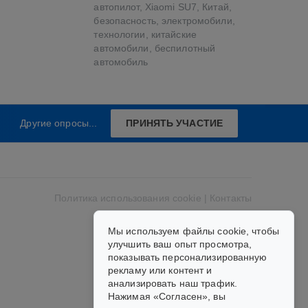
автопилот
,
Xiaomi SU7
,
Китай
,
безопасность
,
электромобили
,
технологии
,
китайские
автомобили
,
беспилотный
автомобиль
ПРИНЯТЬ УЧАСТИЕ
Другие опросы...
Политика использования cookie
|
Контакты
Мы используем файлы cookie, чтобы
улучшить ваш опыт просмотра,
показывать персонализированную
рекламу или контент и
анализировать наш трафик.
Нажимая «Согласен», вы