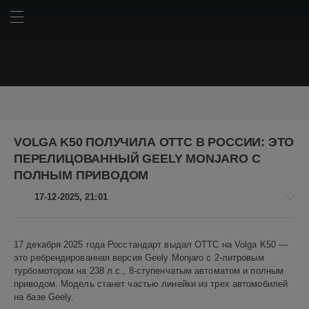
ИСКАТЬ
ВОЙТИ
BMW
Chery
Chery Omoda C5
Geely
Haval
Hyundai
VOLGA K50 ПОЛУЧИЛА ОТТС В РОССИИ: ЭТО
Kia
Lada
LADA Granta
Lada Niva Travel
Mercedes
ПЕРЕЛИЦОВАННЫЙ GEELY MONJARO С
Mercedes-Benz
Porsche
Tesla
Toyota
Авто
АвтоВАЗ
ПОЛНЫМ ПРИВОДОМ
Американские автомобили
Дональд Трамп
Китай
17-12-2025, 21:01
Китайские автомобили
Корейские автомобили
Немецкие автомобили
Пикапы
Российские автомобили
Авто
Россия
Японские автомобили
автомобили
автопром
17 декабря 2025 года Росстандарт выдал ОТТС на Volga K50 —
новости
это ребрендированная версия Geely Monjaro с 2-литровым
авторынок
внедорожники
гибрид
гибриды
кроссоверы
Алекс
турбомотором на 238 л.с., 8-ступенчатым автоматом и полным
пошлины
российский автопром
седаны
технологии
Новикович
приводом. Модель станет частью линейки из трех автомобилей
электромобили
электромобиль
на базе Geely.
36