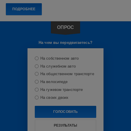
Показать все теги
0
ПОДРОБНЕЕ
Волга
,
Volga
K50
,
ОПРОС
Geely
Monjaro
,
На чем вы передвигаетесь?
ОТТС
,
кроссоверы
,
российские
На собственном авто
автомобили
,
Geely
,
На служебном авто
китайские
На общественном транспорте
автомобили
На велосипеде
На гужевом транспорте
На своих двоих
ГОЛОСОВАТЬ
РЕЗУЛЬТАТЫ