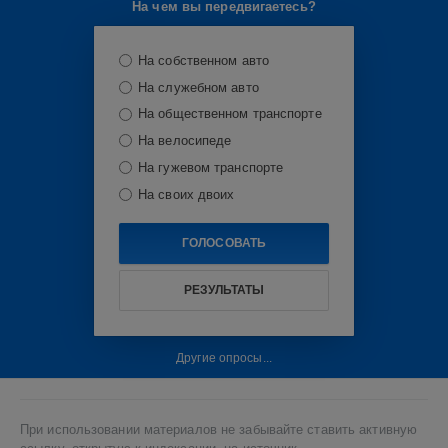
На чем вы передвигаетесь?
Auto
,
электромобили
,
технологии
,
На собственном авто
авто
обзоры
На служебном авто
На общественном транспорте
На велосипеде
На гужевом транспорте
На своих двоих
ГОЛОСОВАТЬ
РЕЗУЛЬТАТЫ
Другие опросы...
При использовании материалов не забывайте ставить активную