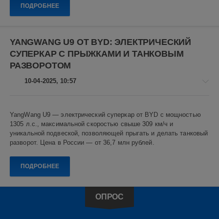
Показать все теги
ПОДРОБНЕЕ
0
YangWang
U9
,
YANGWANG U9 ОТ BYD: ЭЛЕКТРИЧЕСКИЙ
BYD
СУПЕРКАР С ПРЫЖКАМИ И ТАНКОВЫМ
Auto
,
электромобили
,
РАЗВОРОТОМ
суперкары
,
10-04-2025, 10:57
технологии
Обзоры
YangWang U9 — электрический суперкар от BYD с мощностью
/
1305 л.с., максимальной скоростью свыше 309 км/ч и
BYD
уникальной подвеской, позволяющей прыгать и делать танковый
Алекс
разворот. Цена в России — от 36,7 млн рублей.
Новикович
22
ПОДРОБНЕЕ
0
YangWang
ОПРОС
U9
,
BYD