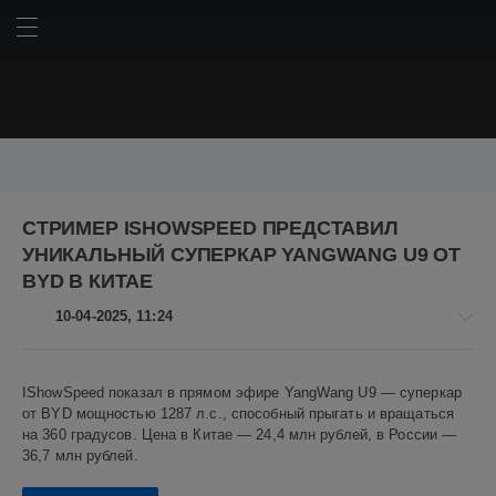
ИСКАТЬ
ВОЙТИ
BMW
Chery
Chery Omoda C5
Geely
Haval
Hyundai
СТРИМЕР ISHOWSPEED ПРЕДСТАВИЛ
Kia
Lada
LADA Granta
Lada Niva Travel
Mercedes
УНИКАЛЬНЫЙ СУПЕРКАР YANGWANG U9 ОТ
Mercedes-Benz
Porsche
Tesla
Toyota
Авто
АвтоВАЗ
BYD В КИТАЕ
Американские автомобили
Дональд Трамп
Китай
10-04-2025, 11:24
Китайские автомобили
Корейские автомобили
Немецкие автомобили
Пикапы
Российские автомобили
Авто
Россия
Японские автомобили
автомобили
автопром
IShowSpeed показал в прямом эфире YangWang U9 — суперкар
новости
от BYD мощностью 1287 л.с., способный прыгать и вращаться
авторынок
внедорожники
гибрид
гибриды
кроссоверы
Алекс
на 360 градусов. Цена в Китае — 24,4 млн рублей, в России —
пошлины
российский автопром
седаны
технологии
Новикович
36,7 млн рублей.
электромобили
электромобиль
33