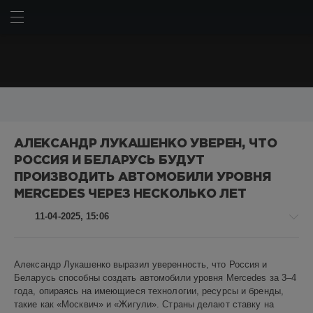
ИСКАТЬ
ВОЙТИ
BMW
Chery
Chery Omoda C5
Geely
Haval
Hyundai
АЛЕКСАНДР ЛУКАШЕНКО УВЕРЕН, ЧТО
Kia
Lada
LADA Granta
Lada Niva Travel
Mercedes
РОССИЯ И БЕЛАРУСЬ БУДУТ
Mercedes-Benz
Porsche
Tesla
Toyota
Авто
АвтоВАЗ
ПРОИЗВОДИТЬ АВТОМОБИЛИ УРОВНЯ
Американские автомобили
Дональд Трамп
Китай
MERCEDES ЧЕРЕЗ НЕСКОЛЬКО ЛЕТ
Китайские автомобили
Корейские автомобили
11-04-2025, 15:06
Немецкие автомобили
Пикапы
Российские автомобили
Россия
Японские автомобили
автомобили
автопром
Авто
авторынок
внедорожники
гибрид
гибриды
кроссоверы
Александр Лукашенко выразил уверенность, что Россия и
новости
Беларусь способны создать автомобили уровня Mercedes за 3–4
пошлины
российский автопром
седаны
технологии
Алекс
года, опираясь на имеющиеся технологии, ресурсы и бренды,
электромобили
электромобиль
Новикович
такие как «Москвич» и «Жигули». Страны делают ставку на