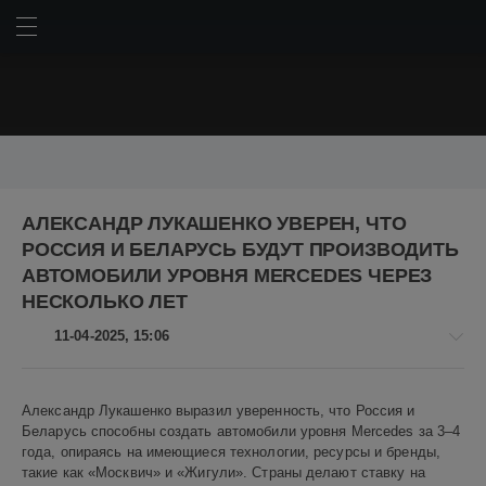
ИСКАТЬ
ВОЙТИ
BMW
Chery
Chery Omoda C5
Geely
Haval
Hyundai
АЛЕКСАНДР ЛУКАШЕНКО УВЕРЕН, ЧТО
Kia
Lada
LADA Granta
Lada Niva Travel
Mercedes
РОССИЯ И БЕЛАРУСЬ БУДУТ ПРОИЗВОДИТЬ
Mercedes-Benz
Porsche
Tesla
Toyota
Авто
АвтоВАЗ
АВТОМОБИЛИ УРОВНЯ MERCEDES ЧЕРЕЗ
Американские автомобили
Дональд Трамп
Китай
НЕСКОЛЬКО ЛЕТ
Китайские автомобили
Корейские автомобили
11-04-2025, 15:06
Немецкие автомобили
Пикапы
Российские автомобили
Россия
Японские автомобили
автомобили
автопром
Авто
авторынок
внедорожники
гибрид
гибриды
кроссоверы
Александр Лукашенко выразил уверенность, что Россия и
новости
Беларусь способны создать автомобили уровня Mercedes за 3–4
пошлины
российский автопром
седаны
технологии
Алекс
года, опираясь на имеющиеся технологии, ресурсы и бренды,
электромобили
электромобиль
Новикович
такие как «Москвич» и «Жигули». Страны делают ставку на