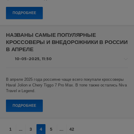
Новикович
8
ПОДРОБНЕЕ
0
Haval
,
НАЗВАНЫ САМЫЕ ПОПУЛЯРНЫЕ
Haval
КРОССОВЕРЫ И ВНЕДОРОЖНИКИ В РОССИИ
F7x
,
кроссоверы
,
В АПРЕЛЕ
китайские
автомобили
10-05-2025, 11:50
Авто
В апреле 2025 года россияне чаще всего покупали кроссоверы
новости
Haval Jolion и Chery Tiggo 7 Pro Max. В топе также остались Niva
Алекс
Travel и Legend.
Новикович
2
ПОДРОБНЕЕ
0
авторынок
,
1
...
3
4
5
...
42
SUV
,