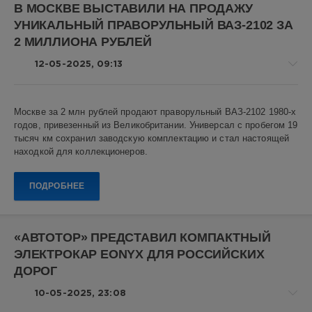
В МОСКВЕ ВЫСТАВИЛИ НА ПРОДАЖУ
Sport
,
УНИКАЛЬНЫЙ ПРАВОРУЛЬНЫЙ ВАЗ-2102 ЗА
АВТОВАЗ
,
отзывная
2 МИЛЛИОНА РУБЛЕЙ
компания
,
отзыв
12-05-2025, 09:13
автомобилей
,
Нива
,
внедорожник
,
Авто
Москве за 2 млн рублей продают праворульный ВАЗ-2102 1980-х
российский
новости
годов, привезенный из Великобритании. Универсал с пробегом 19
автопром
Алекс
тысяч км сохранил заводскую комплектацию и стал настоящей
Новикович
находкой для коллекционеров.
39
ПОДРОБНЕЕ
0
ВАЗ-2102
,
ретро
«АВТОТОР» ПРЕДСТАВИЛ КОМПАКТНЫЙ
авто
,
ЭЛЕКТРОКАР EONYX ДЛЯ РОССИЙСКИХ
советский
автопром
,
ДОРОГ
праворульный
автомобиль
,
10-05-2025, 23:08
ВАЗ
,