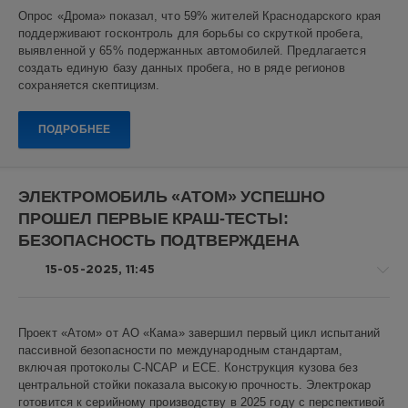
Авто
Опрос «Дрома» показал, что 59% жителей Краснодарского края
новости
поддерживают госконтроль для борьбы со скруткой пробега,
Алекс
выявленной у 65% подержанных автомобилей. Предлагается
Новикович
создать единую базу данных пробега, но в ряде регионов
сохраняется скептицизм.
4
0
ПОДРОБНЕЕ
подержанные
авто
,
пробег
,
ЭЛЕКТРОМОБИЛЬ «АТОМ» УСПЕШНО
автомобили
,
ПРОШЕЛ ПЕРВЫЕ КРАШ-ТЕСТЫ:
скрутка
пробега
,
БЕЗОПАСНОСТЬ ПОДТВЕРЖДЕНА
Краснодарский
Край
,
15-05-2025, 11:45
госконтроль
,
авторынок
,
опросы
,
Авто
Проект «Атом» от АО «Кама» завершил первый цикл испытаний
одометр
,
новости
пассивной безопасности по международным стандартам,
подержанные
Алекс
включая протоколы C-NCAP и ECE. Конструкция кузова без
автомобили
Новикович
центральной стойки показала высокую прочность. Электрокар
готовится к серийному производству в 2025 году с перспективой
6