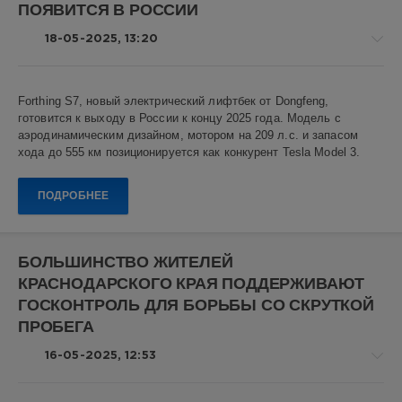
АвтоВАЗ
,
ПОЯВИТСЯ В РОССИИ
экспорт
18-05-2025, 13:20
Авто
Forthing S7, новый электрический лифтбек от Dongfeng,
новости
готовится к выходу в России к концу 2025 года. Модель с
Алекс
аэродинамическим дизайном, мотором на 209 л.с. и запасом
Новикович
хода до 555 км позиционируется как конкурент Tesla Model 3.
10
ПОДРОБНЕЕ
0
Forthing
S7
,
БОЛЬШИНСТВО ЖИТЕЛЕЙ
электромобиль
,
КРАСНОДАРСКОГО КРАЯ ПОДДЕРЖИВАЮТ
Dongfeng
,
электрокар
,
ГОСКОНТРОЛЬ ДЛЯ БОРЬБЫ СО СКРУТКОЙ
Tesla
ПРОБЕГА
Model
3
,
16-05-2025, 12:53
китайские
автомобили