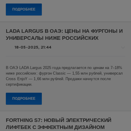
Показать все теги
0
ПОДРОБНЕЕ
KGM
,
KGM
Korando
,
LADA LARGUS В ОАЭ: ЦЕНЫ НА ФУРГОНЫ И
KGM
УНИВЕРСАЛЫ НИЖЕ РОССИЙСКИХ
Torres
,
KGM
18-05-2025, 21:44
Rexton
,
KGM
Tivoli
,
Авто
кроссоверы
,
В ОАЭ LADA Largus 2025 года предлагается по ценам на 7–18%
новости
SsangYong
,
ниже российских: фургон Classic — 1,55 млн рублей, универсал
корейские
Алекс
Cross EnjoY — 1,66 млн рублей. Продажи начнутся после
автомобили
Новикович
сертификации.
14
ПОДРОБНЕЕ
0
LADA
,
LADA
FORTHING S7: НОВЫЙ ЭЛЕКТРИЧЕСКИЙ
Largus
,
ЛИФТБЕК С ЭФФЕКТНЫМ ДИЗАЙНОМ
ОАЭ
,