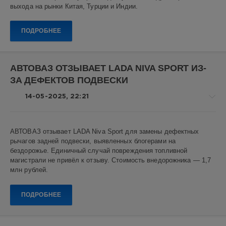
выхода на рынки Китая, Турции и Индии.
0
ПОДРОБНЕЕ
Атом
,
электромобиль
Атом
,
краштесты
,
АВТОВАЗ ОТЗЫВАЕТ LADA NIVA SPORT ИЗ-
российский
ЗА ДЕФЕКТОВ ПОДВЕСКИ
автопром
,
безопасность
14-05-2025, 22:21
автомобилей
,
электромобили
,
экспорт
,
Авто
автомобили
,
АВТОВАЗ отзывает LADA Niva Sport для замены дефектных
новости
российские
рычагов задней подвески, выявленных блогерами на
автомобили
Алекс
бездорожье. Единичный случай повреждения топливной
Новикович
магистрали не привёл к отзыву. Стоимость внедорожника — 1,7
млн рублей.
8
0
ПОДРОБНЕЕ
LADA
,
LADA
Niva