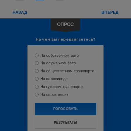
кроссоверы
,
внедорожники
,
НАЗАД
ВПЕРЕД
Haval
,
Chery
,
LADA
,
ОПРОС
Geely
,
Россия
На чем вы передвигаетесь?
На собственном авто
На служебном авто
На общественном транспорте
На велосипеде
На гужевом транспорте
На своих двоих
ГОЛОСОВАТЬ
РЕЗУЛЬТАТЫ