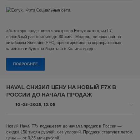
коллекционные
автомобили
,
Авто
авто
новости
история
,
Алекс
Москва
,
Новикович
«Автотор» представил электрокар Eonyx категории L7,
Жигули
способный разгоняться до 80 км/ч. Модель, основанная на
26
китайском Sunshine EEC, ориентирована на корпоративных
0
клиентов и будет собираться в Калининграде.
Eonyx
,
ПОДРОБНЕЕ
Автотор
,
Электромобиль
,
Калининград
,
Тяжелый
HAVAL СНИЗИЛ ЦЕНУ НА НОВЫЙ F7X В
Квадрицикл
,
РОССИИ ДО НАЧАЛА ПРОДАЖ
Электротранспорт
,
Россия
,
10-05-2025, 12:05
Sunshine
EEC
Авто
Новый Haval F7x подешевел до начала продаж в России —
новости
скидка 150 тысяч рублей, без условий. Продажи стартуют летом,
Алекс
цены — от 3,35 млн рублей.