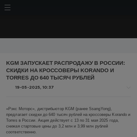
ИСКАТЬ
ВОЙТИ
BMW
Chery
Chery Omoda C5
Geely
Haval
Hyundai
KGM ЗАПУСКАЕТ РАСПРОДАЖУ В РОССИИ:
Kia
Lada
LADA Granta
Lada Niva Travel
Mercedes
СКИДКИ НА КРОССОВЕРЫ KORANDO И
Mercedes-Benz
Porsche
Tesla
Toyota
Авто
АвтоВАЗ
TORRES ДО 640 ТЫСЯЧ РУБЛЕЙ
Американские автомобили
Дональд Трамп
Китай
19-05-2025, 10:37
Китайские автомобили
Корейские автомобили
Немецкие автомобили
Пикапы
Российские автомобили
Авто
Россия
Японские автомобили
автомобили
автопром
«Рэкс Моторс», дистрибьютор KGM (ранее SsangYong),
новости
предлагает скидки до 640 тысяч рублей на кроссоверы Korando и
авторынок
внедорожники
гибрид
гибриды
кроссоверы
Алекс
Torres в России. Акция действует с 13 по 31 мая 2025 года,
пошлины
российский автопром
седаны
технологии
Новикович
снижая стартовые цены до 3,2 млн и 3,99 млн рублей
электромобили
электромобиль
соответственно.
18